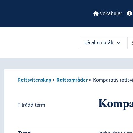
Vokabular
på alle språk
Rettsvitenskap
Rettsområder
Komparativ rettsv
Kompar
Tilrådd term