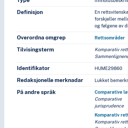
Type
Innholdsbeskri
Definisjon
En rettsvitensk
forskjeller mel
og følgene av 
Overordna omgrep
Rettsområder
Tilvisingsterm
Komparativ rett
Sammenlignende
Identifikator
HUME29860
Redaksjonelle merknadar
Lukket bemerkn
På andre språk
Comparative l
Comparative
jurisprudence
Komparativ ret
Komparativ rett