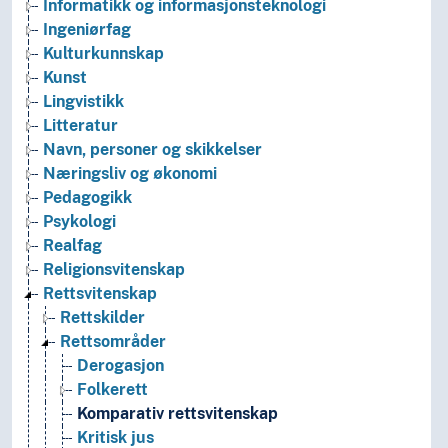
Informatikk og informasjonsteknologi
Ingeniørfag
Kulturkunnskap
Kunst
Lingvistikk
Litteratur
Navn, personer og skikkelser
Næringsliv og økonomi
Pedagogikk
Psykologi
Realfag
Religionsvitenskap
Rettsvitenskap
Rettskilder
Rettsområder
Derogasjon
Folkerett
Komparativ rettsvitenskap
Kritisk jus