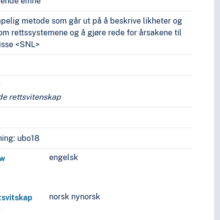
vende emne
apelig metode som går ut på å beskrive likheter og
lom rettssystemene og å gjøre rede for årsakene til
disse <SNL>
 rettsvitenskap
ing: ubo18
engelsk
aw
norsk nynorsk
tsvitskap