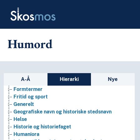
Skip to main
Skosmos
Humord
Arkeologi
Bibliotekvitenskap
Filosofi
Sidefelt: navigér i vokabularet
A-Å
Hierarki
Nye
Folkegrupper
Formtermer
Fritid og sport
Generelt
Geografiske navn og historiske stedsnavn
Helse
Historie og historiefaget
Humaniora