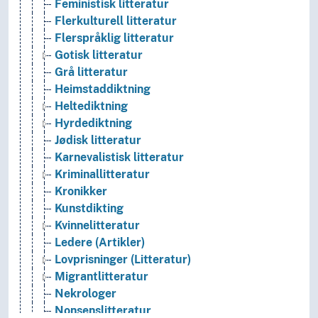
Feministisk litteratur
Flerkulturell litteratur
Flerspråklig litteratur
Gotisk litteratur
Grå litteratur
Heimstaddiktning
Heltediktning
Hyrdediktning
Jødisk litteratur
Karnevalistisk litteratur
Kriminallitteratur
Kronikker
Kunstdikting
Kvinnelitteratur
Ledere (Artikler)
Lovprisninger (Litteratur)
Migrantlitteratur
Nekrologer
Nonsenslitteratur