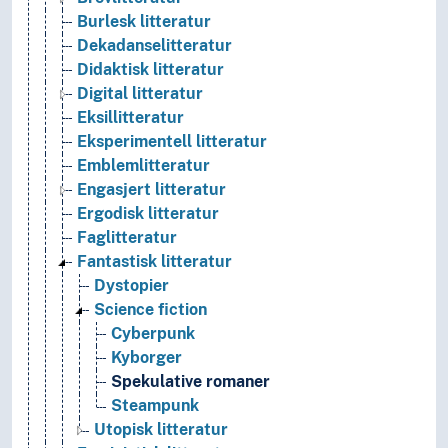
Burlesk litteratur
Dekadanselitteratur
Didaktisk litteratur
Digital litteratur
Eksillitteratur
Eksperimentell litteratur
Emblemlitteratur
Engasjert litteratur
Ergodisk litteratur
Faglitteratur
Fantastisk litteratur
Dystopier
Science fiction
Cyberpunk
Kyborger
Spekulative romaner
Steampunk
Utopisk litteratur