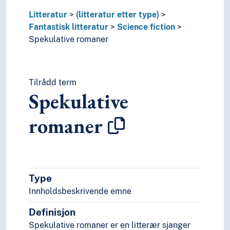
Omdiktning
Litteratur
(litteratur etter type)
Oppbyggelseslitteratur
Fantastisk litteratur
Science fiction
Populærlitteratur
Spekulative romaner
Prekener
Prologer
Pseudoheroisk litteratur
Rabbinsk litteratur
Tilrådd term
Spekulative
Reiselitteratur
Religiøs litteratur
romaner
Skeiv litteratur
Sykluser (Litteratur)
Tegneserier
Tilrettelagt litteratur
Trilogier
Type
Undergrunnslitteratur
Innholdsbeskrivende emne
Ungdomslitteratur
Verdenslitteratur
Definisjon
Visjonslitteratur
Spekulative romaner er en litterær sjanger
Westernlitteratur