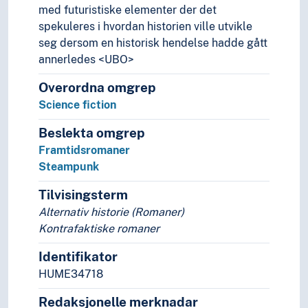
med futuristiske elementer der det
Adaptasjoner (Litteratur)
spekuleres i hvordan historien ville utvikle
Asemisk skriving
seg dersom en historisk hendelse hadde gått
Litteraturvitenskap
annerledes <UBO>
Litterære samlingssteder
Polemikk
Overordna omgrep
Sjangere
Science fiction
Stil (Litteratur)
Navn, personer og skikkelser
Beslekta omgrep
Næringsliv og økonomi
Framtidsromaner
Pedagogikk
Steampunk
Psykologi
Tilvisingsterm
Realfag
Alternativ historie (Romaner)
Religionsvitenskap
Kontrafaktiske romaner
Rettsvitenskap
Samfunnsvitenskap
Identifikator
Språk
HUME34718
Tid i enheter, stadier og perioder
Redaksjonelle merknadar