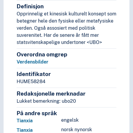
Interferens
Definisjon
Kausativitet
Opprinnelig et kinesisk kulturelt konsept som
Komparasjon (Grammatikk)
betegner hele den fysiske eller metafysiske
Kvantifisering (Lingvistikk)
verden. Også assosiert med politisk
Linearitet (Lingvistikk)
suverenitet. Har de senere år fått mer
Markerthet (Lingvistikk)
statsvitenskapelige undertoner <UBO>
Modalitet (Grammatikk)
Overordna omgrep
Modularitet (Grammatikk)
Verdensbilder
Morfologi (Lingvistikk)
Morfosyntaks
Identifikator
Negasjon
HUME58284
Operatorer (Lingvistikk)
Ordklasser
Redaksjonelle merknadar
Parametre (Grammatikk)
Lukket bemerkning: ubo20
Polaritet (Grammatikk)
Possessiv
På andre språk
Pragmatikk
engelsk
Tianxia
Redundans
norsk nynorsk
Tianxia