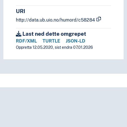
Regelmessighet (Lingvistikk)
Reksjon
URI
Rekursjon
http://data.ub.uio.no/humord/c58284
Relativisering
Resiproke konstruksjoner
Last ned dette omgrepet
Semantikk
RDF/XML
TURTLE
JSON-LD
(semantikk etter type)
Oppretta 12.05.2020, sist endra 07.01.2026
Aksjonsart (Grammatikk)
Begreper
Filosofiske begreper
Estetiske begreper
Etiske begreper
Kognitive begreper
Analogi (Filosofi)
Annethet
Apori
Argumentasjon
Beskrivelse (Filosofi)
Betingelser