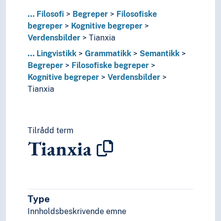
Humaniora
...
Filosofi
Begreper
Filosofiske
Informatikk og informasjonsteknologi
begreper
Kognitive begreper
Ingeniørfag
Verdensbilder
Tianxia
Kulturkunnskap
Kunst
...
Lingvistikk
Grammatikk
Semantikk
Lingvistikk
Begreper
Filosofiske begreper
Fonemikk
Kognitive begreper
Verdensbilder
Fonetikk
Tianxia
Fonologi
Grafemikk
Grammatikk
Tilrådd term
Absolutte konstruksjoner
Tianxia
Agentivitet
Aspekt (Grammatikk)
Bestemthet (Lingvistikk)
Ergativitet
Fraseologi
Type
Føringsbasert grammatikk
Innholdsbeskrivende emne
Inkorporering (Lingvistikk)