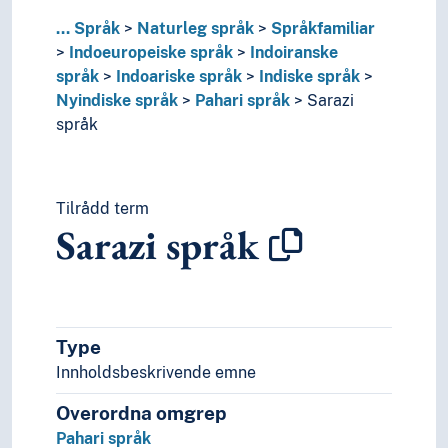
Kaukasiske språk
...
Språk
Naturleg språk
Språkfamiliar
Koreansk språk
Indoeuropeiske språk
Indoiranske
Mataguyanske språk
språk
Indoariske språk
Indiske språk
Munda språk (Språkfamilie)
Nyindiske språk
Pahari språk
Sarazi
Nostratiske hypotese
språk
Paleoasiatiske språk
Panoanske språk
Papuanske språk
Tilrådd term
Sinotibetanske språk
Sarazi språk
Språkisolat
Tai språk
Ugrupperte språk
Uralske språk
Viet-muong språk
Type
Substrat
Innholdsbeskrivende emne
Særspråk
Trua språk
Overordna omgrep
Verdsspråk
Pahari språk