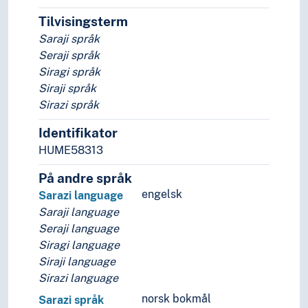
Språkevna
Språkhistorie
Tilvisingsterm
Språkkultur
Saraji språk
Seraji språk
Siragi språk
Siraji språk
Sirazi språk
Identifikator
HUME58313
På andre språk
engelsk
Sarazi language
Saraji language
Seraji language
Siragi language
Siraji language
Sirazi language
norsk bokmål
Sarazi språk