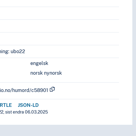
ing: ubo22
engelsk
norsk nynorsk
.uio.no/humord/c58901
RTLE
JSON-LD
22, sist endra 06.03.2025