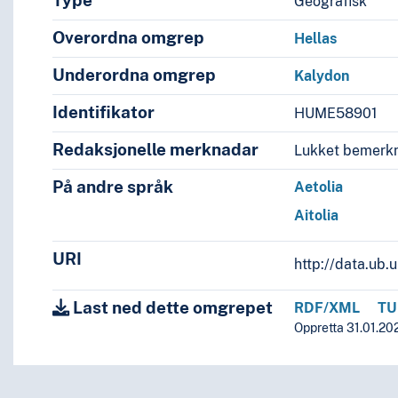
Type
Geografisk
Overordna omgrep
Hellas
Underordna omgrep
Kalydon
Identifikator
HUME58901
Redaksjonelle merknadar
Lukket bemerkn
På andre språk
Aetolia
Aitolia
URI
http://data.ub
Last ned dette omgrepet
RDF/XML
TU
Oppretta 31.01.20