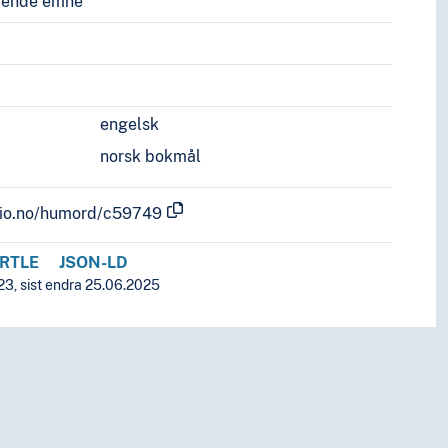
vende emne
engelsk
norsk bokmål
.uio.no/humord/c59749
RTLE
JSON-LD
23, sist endra 25.06.2025