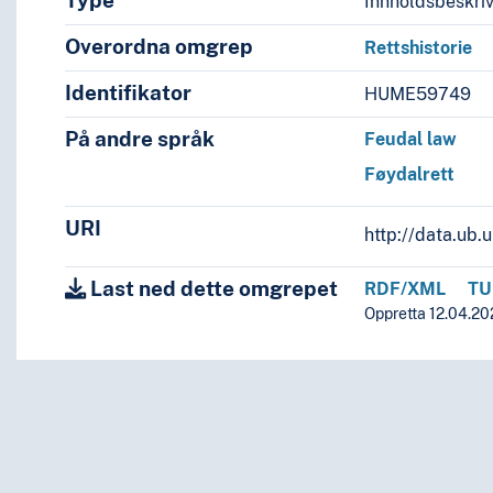
Type
Innholdsbeskri
Overordna omgrep
Rettshistorie
Identifikator
HUME59749
På andre språk
Feudal law
Føydalrett
URI
http://data.ub
Last ned dette omgrepet
RDF/XML
TU
Oppretta 12.04.20