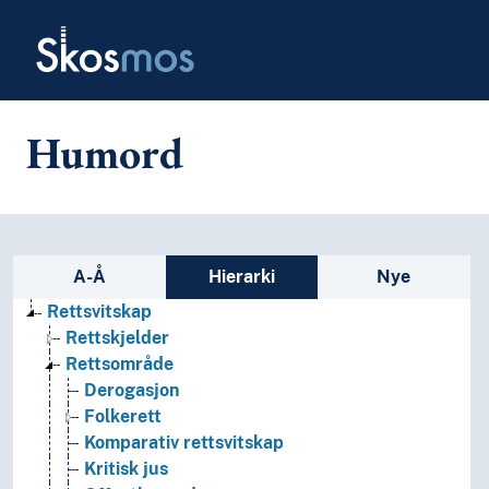
Skip to main
Skosmos
Humord
Sidefelt: navigér i vokabularet
A-Å
Hierarki
Nye
Rettsvitskap
Rettskjelder
Rettsområde
Derogasjon
Folkerett
Komparativ rettsvitskap
Kritisk jus