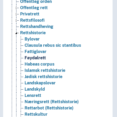
Offentleg orden
Offentleg rett
Privatrett
Rettsfilosofi
Rettshandheving
Rettshistorie
Bylovar
Clausula rebus sic stantibus
Fattiglovar
Føydalrett
Habeas corpus
Islamsk rettshistorie
Jødisk rettshistorie
Landskapslovar
Landskyld
Lensrett
Næringsrett (Rettshistorie)
Rettarbot (Rettshistorie)
Rettskultur