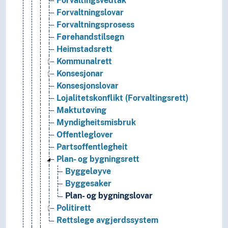
Forvaltingsvedtak
Forvaltningslovar
Forvaltningsprosess
Førehandstilsegn
Heimstadsrett
Kommunalrett
Konsesjonar
Konsesjonslovar
Lojalitetskonflikt (Forvaltingsrett)
Maktutøving
Myndigheitsmisbruk
Offentleglover
Partsoffentlegheit
Plan- og bygningsrett
Byggeløyve
Byggesaker
Plan- og bygningslovar
Politirett
Rettslege avgjerdssystem