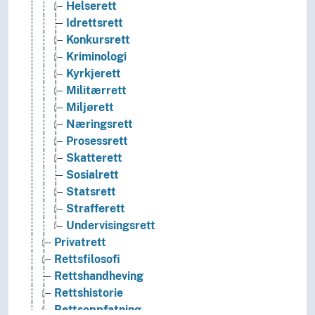
Helserett
Idrettsrett
Konkursrett
Kriminologi
Kyrkjerett
Militærrett
Miljørett
Næringsrett
Prosessrett
Skatterett
Sosialrett
Statsrett
Strafferett
Undervisingsrett
Privatrett
Rettsfilosofi
Rettshandheving
Rettshistorie
Rettsoppfatning