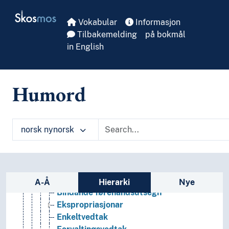
Skip to main
Rettskjelder
Skosmos
Rettsområde
Vokabular
Informasjon
Derogasjon
Tilbakemelding
på bokmål
Folkerett
in English
Komparativ rettsvitskap
Kritisk jus
Offentleg orden
Humord
Offentleg rett
Energirett
Finansrett
norsk nynorsk
Forbrukarrett
Forvaltingsrett
Administrative sanksjonar
Arkivrett
Sidefelt: navigér i vokabularet
Bibliotekrett
A-Å
Hierarki
Nye
Bindande førehandsutsegn
Ekspropriasjonar
Enkeltvedtak