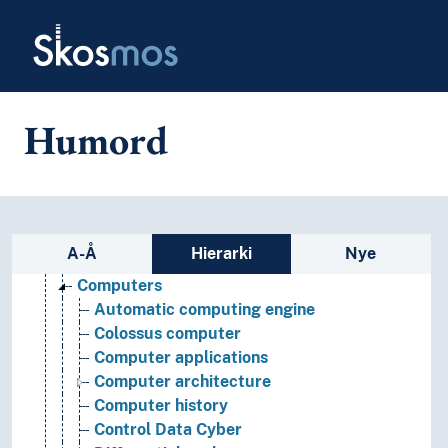
Skip to main
Skosmos
Humord
Informatics and information technology
Informatics
Bioinformatics
Sidefelt: navigér i vokabularet
A-Å
Hierarki
Nye
Community informatics
Computers
Automatic computing engine
Colossus computer
Computer applications
Computer architecture
Computer history
Control Data Cyber