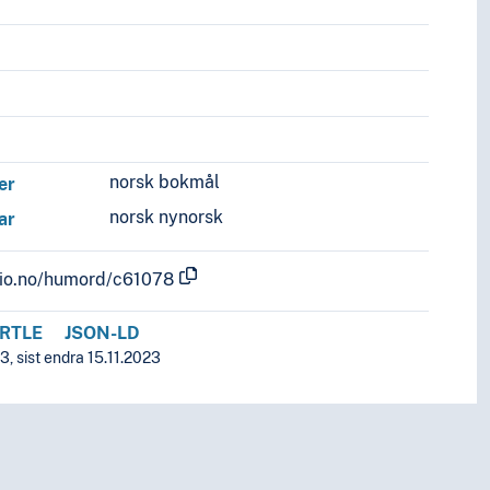
norsk bokmål
er
norsk nynorsk
ar
.uio.no/humord/c61078
RTLE
JSON-LD
3, sist endra 15.11.2023