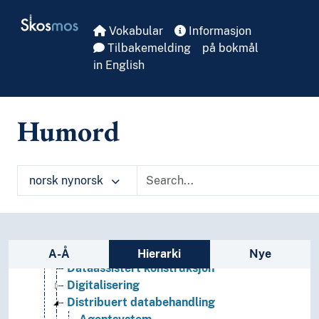
Skip to main
Informatikk og informasjonsteknologi
Skosmos
Informasjonsteknologi
Vokabular
Informasjon
Informatikk
Tilbakemelding
på bokmål
Bioinformatikk
in English
Databehandling
3D-modellering
Administrativ databehandling
Humord
Automatisk tekstforståing
Berekningsorientert vitskap
Brukargrensesnitt
norsk nynorsk
Brukbarheitstesting
Dataintegrasjon
Datasimulering
Dataspråk
Sidefelt: navigér i vokabularet
Datautvinning
A-Å
Hierarki
Nye
Dataassistert konstruksjon
Digitalisering
Distribuert databehandling