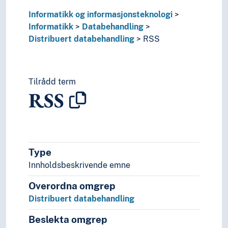
Datakommunikasjon
Informatikk og informasjonsteknologi
Datamaskinar
Informatikk
Databehandling
Datastrukturar
Distribuert databehandling
RSS
Dedikert system
Domenenamn
Eksperimentell informatikk
Tilrådd term
Elektronisk datautveksling
RSS
Forvaltingsinformatikk
Geoinformatikk
Grensesnitt (Informatikk)
Humanistisk informatikk
IT-drift
Type
Konneksjonisme
Innholdsbeskrivende emne
Maskinvare
Medisinsk informatikk
Overordna omgrep
Rettsinformatikk
Distribuert databehandling
Samfunnsinformatikk
Synkronisering (Informatikk)
Beslekta omgrep