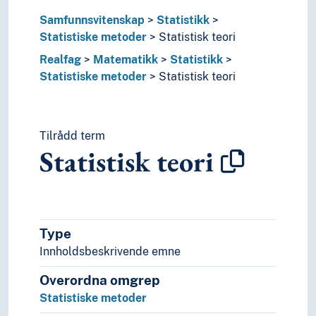
Statistikk
Samfunnsvitenskap
Statistikk
Algebraisk statistikk
Statistiske metoder
Statistisk teori
Anvendt statistikk
Realfag
Matematikk
Statistikk
Geostatistikk
Statistiske metoder
Statistisk teori
Konsumprisindekser
Kriminalstatistikk
Matematisk statistikk
Medisinsk statistikk
Tilrådd term
Paneldata
Statistisk teori
Returverdier
Statistikkens grunnlag
Statistisk metodelære
Statistiske metoder
Bootstrap
Type
Hypotesetesting
Innholdsbeskrivende emne
Kausalanalyser
Overordna omgrep
Randomisering
Signifikans (Statistikk)
Statistiske metoder
Statistisk prosesskontroll