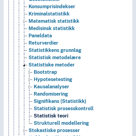
Konsumprisindekser
Kriminalstatistikk
Matematisk statistikk
Medisinsk statistikk
Paneldata
Returverdier
Statistikkens grunnlag
Statistisk metodelære
Statistiske metoder
Bootstrap
Hypotesetesting
Kausalanalyser
Randomisering
Signifikans (Statistikk)
Statistisk prosesskontroll
Statistisk teori
Strukturell modellering
Stokastiske prosesser