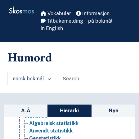
Skip to main
Aritmetikk
Skosmos
Etnomatematikk
Vokabular
Informasjon
Geometri
Tilbakemelding
på bokmål
Gresk matematikk
in English
Hobbymatematikk
Kombinatorikk
Matematikkens grunnlag
Humord
Matematikkhistorie
Matematisk analyse
Matematiske modeller
norsk bokmål
Matematiske prinsipper
Matematiske problemer
Numerisk analyse
Populærmatematikk
Sidefelt: navigér i vokabularet
Sannsynlighetsregning
A-Å
Hierarki
Nye
Statistikk
Algebraisk statistikk
Anvendt statistikk
Geostatistikk