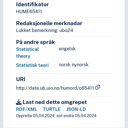
Identifikator
Statistisk teori
HUME65411
Strukturell modellering
Stokastiske prosesser
Redaksjonelle merknadar
Usikkerhet (Statistikk)
Lukket bemerkning: ubo24
Utvalgsundersøkelser
Statsvitenskap
På andre språk
Teori og metode (Samfunnsvitenskap)
engelsk
Statistical
Språk
theory
Tid i enheter, stadier og perioder
norsk nynorsk
Statistisk teori
URI
http://data.ub.uio.no/humord/c65411
Last ned dette omgrepet
RDF/XML
TURTLE
JSON-LD
Oppretta 05.04.2024, sist endra 05.04.2024