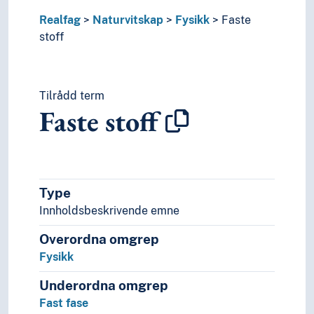
Måleeiningar
Realfag
Naturvitskap
Fysikk
Faste
Optikk
stoff
Partikkelfysikk
Plasmafysikk
Populærfysikk
Tilrådd term
Relativitetsteorien
Faste stoff
Resonans (Fysikk)
Stråling
Teoretisk fysikk
Vekselverknadar (Fysikk)
Væsker
Type
Geovitskap
Innholdsbeskrivende emne
Kjemi
Livsvitskapar
Overordna omgrep
Natur
Fysikk
Nevrovitskap
Underordna omgrep
Fast fase