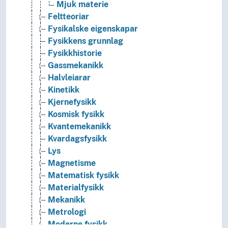
Mjuk materie
Feltteoriar
Fysikalske eigenskapar
Fysikkens grunnlag
Fysikkhistorie
Gassmekanikk
Halvleiarar
Kinetikk
Kjernefysikk
Kosmisk fysikk
Kvantemekanikk
Kvardagsfysikk
Lys
Magnetisme
Matematisk fysikk
Materialfysikk
Mekanikk
Metrologi
Moderne fysikk