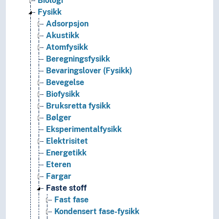
Biologi
Fysikk
Adsorpsjon
Akustikk
Atomfysikk
Beregningsfysikk
Bevaringslover (Fysikk)
Bevegelse
Biofysikk
Bruksretta fysikk
Bølger
Eksperimentalfysikk
Elektrisitet
Energetikk
Eteren
Fargar
Faste stoff
Fast fase
Kondensert fase-fysikk