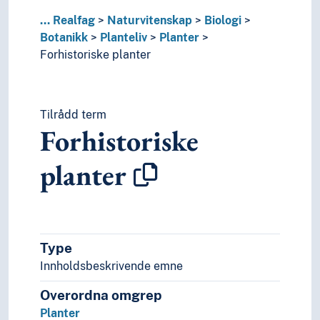
Natur
...
Realfag
Naturvitenskap
Biologi
Nevrovitenskap
Botanikk
Planteliv
Planter
Religionsvitenskap
Forhistoriske planter
Rettsvitenskap
Samfunnsvitenskap
Språk
Tid i enheter, stadier og perioder
Tilrådd term
Forhistoriske
planter
Type
Innholdsbeskrivende emne
Overordna omgrep
Planter