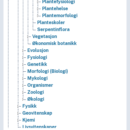
Plantefysiologi
Plantehelse
Plantemorfologi
Planteskoler
Serpentinflora
Vegetasjon
Økonomisk botanikk
Evolusjon
Fysiologi
Genetikk
Morfologi (Biologi)
Mykologi
Organismer
Zoologi
Økologi
Fysikk
Geovitenskap
Kjemi
Livsvitenskaper