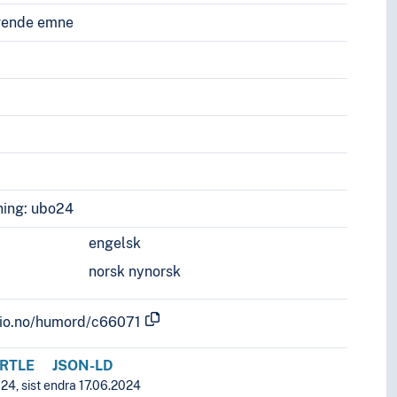
vende emne
ing: ubo24
engelsk
norsk nynorsk
.uio.no/humord/c66071
RTLE
JSON-LD
24, sist endra 17.06.2024