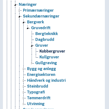
Næringer
Primærnæringer
Sekundærnæringer
Bergverk
Gruvedrift
Bergteknikk
Dagbrudd
Gruver
Kobbergruver
Kullgruver
Gullgraving
Bygg og anlegg
Energisektoren
Håndverk og industri
Steinbrudd
Typografi
Tømmerdrift
Utvinning