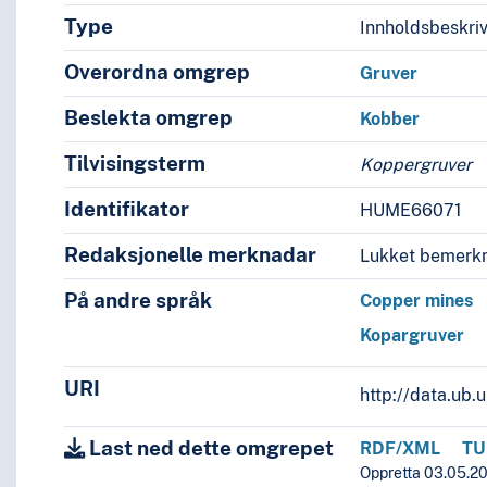
Type
Innholdsbeskri
Overordna omgrep
Gruver
Beslekta omgrep
Kobber
Tilvisingsterm
Koppergruver
Identifikator
HUME66071
Redaksjonelle merknadar
Lukket bemerkn
På andre språk
Copper mines
Kopargruver
URI
http://data.ub
Last ned dette omgrepet
RDF/XML
TU
Oppretta 03.05.20