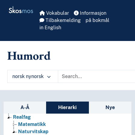
Skip to main
Skosmos
Vokabular
Informasjon
Tilbakemelding
på bokmål
in English
Humord
norsk nynorsk
Sidefelt: navigér i vokabularet
A-Å
Hierarki
Nye
Realfag
Matematikk
Naturvitskap