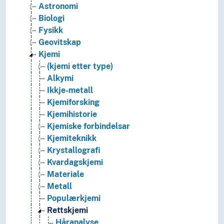
Astronomi
Biologi
Fysikk
Geovitskap
Kjemi
(kjemi etter type)
Alkymi
Ikkje-metall
Kjemiforsking
Kjemihistorie
Kjemiske forbindelsar
Kjemiteknikk
Krystallografi
Kvardagskjemi
Materiale
Metall
Populærkjemi
Rettskjemi
Håranalyse