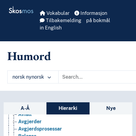
Skip to main
Skosmos
Vokabular
Informasjon
Tilbakemelding
på bokmål
Generelt
in English
Aktualitet
Aktørar
Ambivalens
Humord
Analyse
Anonym
Anonymitet
norsk nynorsk
Arrangement
Asymmetri
Attribusjon
Autentisitet
Sidefelt: navigér i vokabularet
Autografar
A-Å
Hierarki
Nye
Avfall
Avgjerder
Avgjerdsprosessar