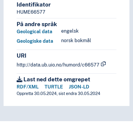
Gjenbruk
Identifikator
Gjenoppbygging
HUME66577
Grafisk framstilling
Grupper (Generelt)
På andre språk
Hierarki (System)
engelsk
Geological data
Identifikasjon
norsk bokmål
Geologiske data
Image
Imitasjon
URI
Implementering
Innovasjon
http://data.ub.uio.no/humord/c66577
Innsamling
Institusjonalisering
Last ned dette omgrepet
Integritet
RDF/XML
TURTLE
JSON-LD
Intersubjektivitet
Oppretta 30.05.2024, sist endra 30.05.2024
Isolering
Kildevern
Knappleik
Kodar
Kommersialisering