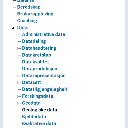
Balanse
Beredskap
Brukaroppleving
Coaching
Data
Administrative data
Datadeling
Datahandtering
Datakretsløp
Datakvalitet
Dataproduksjon
Datarepresentasjon
Datasett
Datatilgjengelegheit
Forskingsdata
Geodata
Geologiske data
Kjeldedata
Kvalitative data