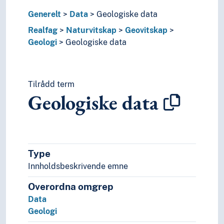
Emic og etic
Generelt
Data
Geologiske data
Endring
Realfag
Naturvitskap
Geovitskap
Erstatning
Geologi
Geologiske data
Ettervern
Fangenskap
Feil
Fleksibilitet
Tilrådd term
Flukt
Geologiske data
Forarbeid
Forbod
Forfalsking
Forhandlingar
Forsking og utviklingsarbeid
Type
Fragmentering
Innholdsbeskrivende emne
Framføringar
Overordna omgrep
Fusk
Data
Førebygging
Geologi
Generalisering