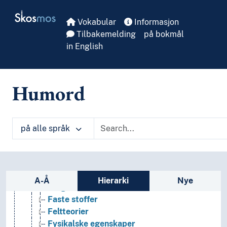
Biologi
Skip to main
Skosmos
Fysikk
Vokabular
Informasjon
Adsorpsjon
Tilbakemelding
på bokmål
Akustikk
in English
Anvendt fysikk
Atomfysikk
Beregningsfysikk
Humord
Bevaringslover (Fysikk)
Bevegelse
Biofysikk
Bølger
på alle språk
Eksperimentalfysikk
Elektrisitet
Energetikk
Sidefelt: navigér i vokabularet
Eteren
A-Å
Hierarki
Nye
Farger
Faste stoffer
Feltteorier
Fysikalske egenskaper