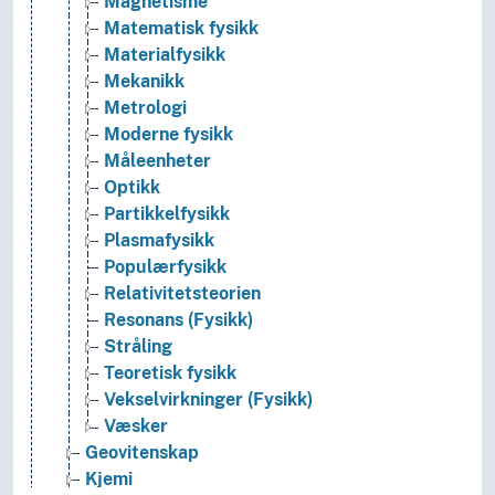
Magnetisme
Matematisk fysikk
Materialfysikk
Mekanikk
Metrologi
Moderne fysikk
Måleenheter
Optikk
Partikkelfysikk
Plasmafysikk
Populærfysikk
Relativitetsteorien
Resonans (Fysikk)
Stråling
Teoretisk fysikk
Vekselvirkninger (Fysikk)
Væsker
Geovitenskap
Kjemi