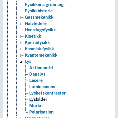
Fysikkens grunnlag
Fysikkhistorie
Gassmekanikk
Halvledere
Hverdagsfysikk
Kinetikk
Kjernefysikk
Kosmisk fysikk
Kvantemekanikk
Lys
Aktinometri
Dagslys
Lasere
Luminescens
Lyshetskontraster
Lyskilder
Mørke
Polarisasjon