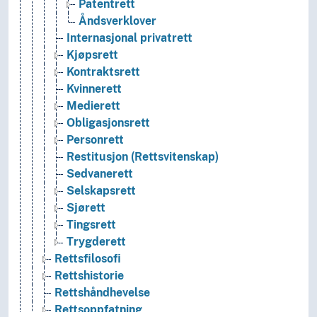
Patentrett
Åndsverklover
Internasjonal privatrett
Kjøpsrett
Kontraktsrett
Kvinnerett
Medierett
Obligasjonsrett
Personrett
Restitusjon (Rettsvitenskap)
Sedvanerett
Selskapsrett
Sjørett
Tingsrett
Trygderett
Rettsfilosofi
Rettshistorie
Rettshåndhevelse
Rettsoppfatning