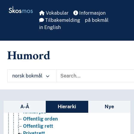
Skip to main
Kunst
Skosmos
Lingvistikk
Vokabular
Informasjon
Litteratur
Tilbakemelding
på bokmål
Navn, personer og skikkelser
in English
Næringsliv og økonomi
Pedagogikk
Psykologi
Humord
Realfag
Religionsvitenskap
Rettsvitenskap
norsk bokmål
Rettskilder
Rettsområder
Derogasjon
Folkerett
Sidefelt: navigér i vokabularet
Komparativ rettsvitenskap
A-Å
Hierarki
Nye
Kritisk jus
Offentlig orden
Offentlig rett
Privatrett