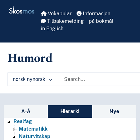
Skip to main
Skosmos
Vokabular
Informasjon
Tilbakemelding
på bokmål
in English
Humord
norsk nynorsk
Sidefelt: navigér i vokabularet
A-Å
Hierarki
Nye
Realfag
Matematikk
Naturvitskap