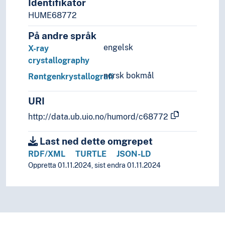
Identifikator
HUME68772
På andre språk
engelsk
X-ray
crystallography
norsk bokmål
Røntgenkrystallografi
URI
http://data.ub.uio.no/humord/c68772
Last ned dette omgrepet
RDF/XML
TURTLE
JSON-LD
Oppretta 01.11.2024, sist endra 01.11.2024