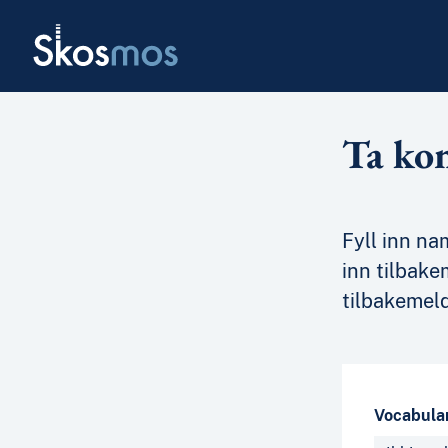
Skip to main
Skosmos
Ta ko
Fyll inn na
inn tilbake
tilbakemeld
Vocabula