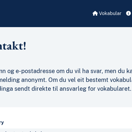
Vokabular
ntakt!
mn og e-postadresse om du vil ha svar, men du k
melding anonymt. Om du vel eit bestemt vokabula
inga sendt direkte til ansvarleg for vokabularet.
ry