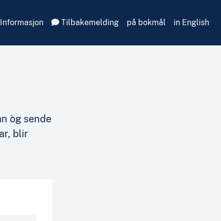
Informasjon
Tilbakemelding
på bokmål
in English
an òg sende
r, blir