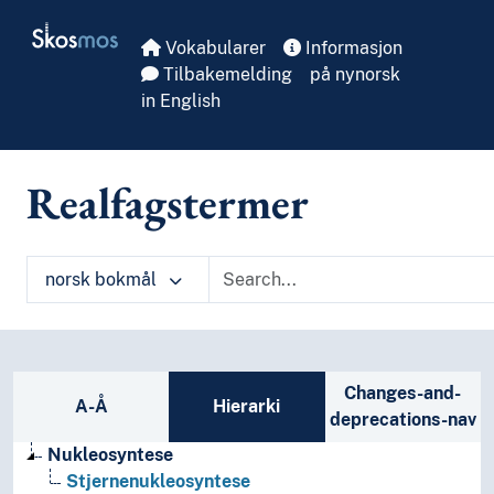
Skip to main
Skosmos
Vokabularer
Informasjon
Tilbakemelding
på nynorsk
in English
Realfagstermer
norsk bokmål
Sidefelt: navigér i vokabularet på ulike m
Changes-and-
A-Å
Hierarki
deprecations-nav
Nukleosyntese
Stjernenukleosyntese