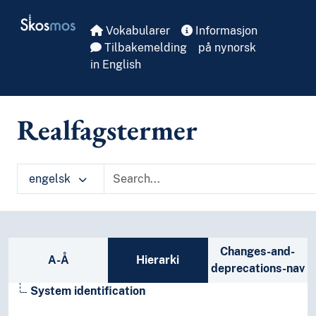
Skip to main
Skosmos
Vokabularer
Informasjon
Tilbakemelding
på nynorsk
in English
Realfagstermer
engelsk
Sidefelt: navigér i vokabularet på ulike m
Changes-and-
A-Å
Hierarki
deprecations-nav
System identification