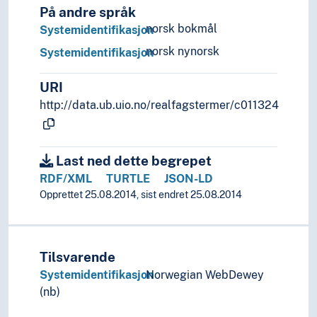
På andre språk
norsk bokmål
Systemidentifikasjon
norsk nynorsk
Systemidentifikasjon
URI
http://data.ub.uio.no/realfagstermer/c011324
Last ned dette begrepet
RDF/XML
TURTLE
JSON-LD
Opprettet 25.08.2014, sist endret 25.08.2014
Tilsvarende
Systemidentifikasjon
Norwegian WebDewey
(nb)