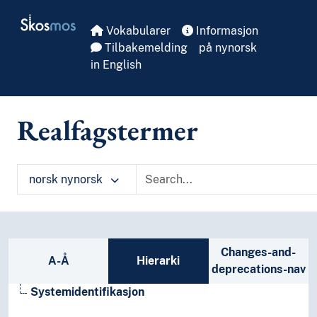
Skip to main
Skosmos
Vokabularer
Informasjon
Tilbakemelding
på nynorsk
in English
Realfagstermer
norsk nynorsk
Sidefelt: navigér i vokabularet på ulike m
Changes-and-
A-Å
Hierarki
deprecations-nav
Systemidentifikasjon