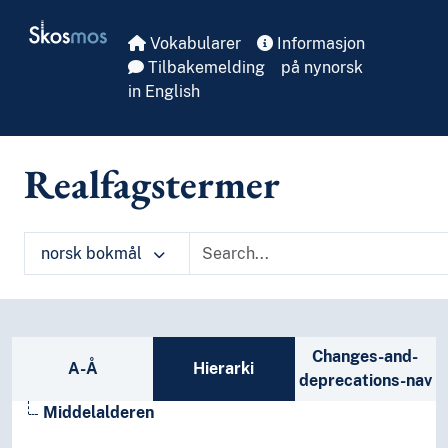
Skip to main
Skosmos
Vokabularer
Informasjon
Tilbakemelding
på nynorsk
in English
Realfagstermer
norsk bokmål
Sidefelt: navigér i vokabularet på ulike m
Changes-and-
A-Å
Hierarki
deprecations-nav
Middelalderen