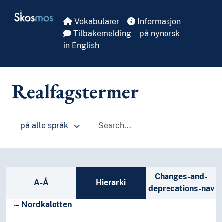
Skip to main
Skosmos
Vokabularer
Informasjon
Tilbakemelding
på nynorsk
in English
Realfagstermer
på alle språk
Sidefelt: navigér i vokabularet på ulike m
Changes-and-
A-Å
Hierarki
deprecations-nav
Nordkalotten