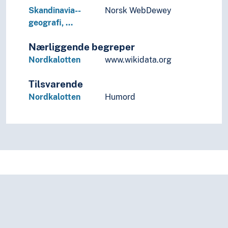
Skandinavia--
Norsk WebDewey
geografi, …
Nærliggende begreper
Nordkalotten
www.wikidata.org
Tilsvarende
Nordkalotten
Humord